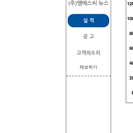
(주)엠에스씨
뉴스
실 적
공 고
고객의소리
제보하기