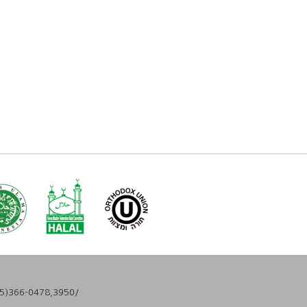
)366-0478,3950/