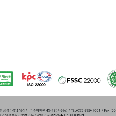
공장 : 경남 양산시 소주회야로 45-73(소주동) / TEL(055)389-1001 / Fax (055
제보하기
/
개인정보취급방침
/
윤리강령
/
공정안전관리
/